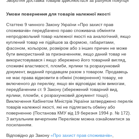
Зворотня доставка товарів здійснюється за рахунок покупця
Умови повернення для товарів належної якості
Статтею 9 чинного Закону України «Про захист прав 
споживачів» передбачено право споживача обміняти 
непродовольчий товар належної якості на аналогічний, якщо 
куплений товар не підійшов за формою, габаритами, 
фасоном, кольором, розміром або з інших причин не може 
бути використаний за призначенням, якщо даний товар не 
використовувався і якщо збережено його товарний вигляд, 
споживчі властивості, пломби, ярлики та розрахунковий 
документ, виданий продавцем разом з товаром. Продавець 
не має права відмовити в обміні (повернення) товару, не 
включеного до переліку, якщо він відповідає всім вимогам, 
передбаченим ст. 9 Закону (збережений товарний вид, 
ярлики, пломби, є розрахунковий документ тощо). 
Виключення Кабінетом Міністрів України затверджено перелік 
товарів належної якості, які не підлягають обміну або 
поверненню (Постанова КМУ від 19 березня 1994 р. № 172). 
З актуальним вичерпним Переліком можна ознайомитися за 
посиланням.
Відповідно до Закону
«Про захист прав споживачів»
,