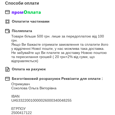
Способи оплати
Оплатити частинами
Післяплата
Товари більше 500 грн. лише за передоплатою від 100 
грн.

Якщо Ви бажаєте отримати замовлення та сплатити його 
у відділенні Нової пошти, у нас можлива така доставка.

Не забувайте що Ви платите за доставку Новою поштою 
та пересилання грошей ( 20 грн+2% від суми, що 
відправляється)
Оплата на рахунок
Безготівковий розрахунок Реквізити для оплати :
Отримувач

Соколова Ольга Вікторівна

IBAN

UA533220010000026000340048255

ЕГРПОУ

2500417122
