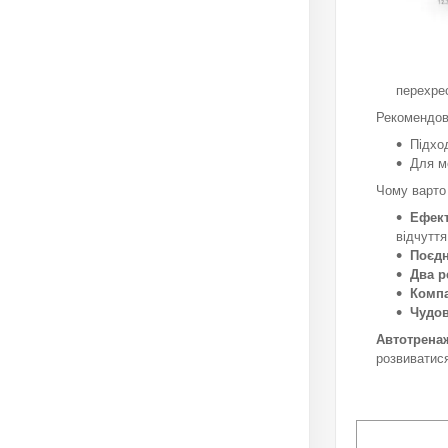
перехрес
Рекомендов
Підхо
Для м
Чому варто
Ефект
відчуття
Поєдн
Два р
Компа
Чудов
Автотрена
розвиватис