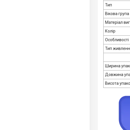
Тип
Вікова група
Матеріал ви
Колір
Особливості
Тип живлен
Ширина упа
Довжина уп
Висота упак