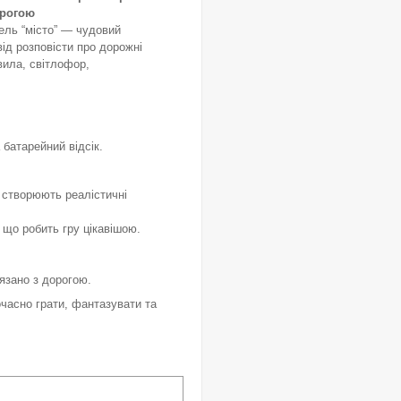
орогою
ель “місто” — чудовий
від розповісти про дорожні
вила, світлофор,
а батарейний відсік.
т створюють реалістичні
, що робить гру цікавішою.
язано з дорогою.
очасно грати, фантазувати та