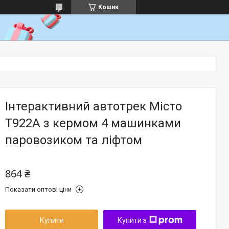
Кошик
Інтерактивний автотрек Місто
T922A з кермом 4 машинками
паровозиком та ліфтом
864 ₴
Показати оптові ціни
Купити
Купити з