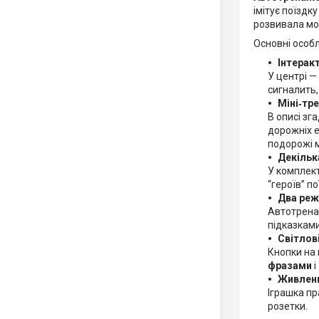
імітує поїздк
розвивала мот
Основні особ
Інтерак
У центрі —
сигналить, 
Міні‑тре
В описі зг
дорожніх е
подорожі м
Декільк
У комплект
“героїв” п
Два реж
Автотрена
підказками
Світлові
Кнопки на
фразами
і
Живленн
Іграшка п
розетки.