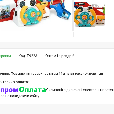
дправки
Код:
T922A
Оптом і в роздріб
повернення товару протягом 14 днів
за рахунок покупця
У компанії підключені електронні плате
вар не покидаючи сайту.