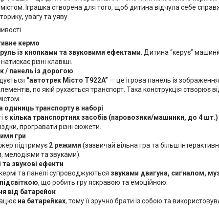
у містом. Іграшка створена для того, щоб дитина відчула себе справ
орику, увагу та уяву.
ливості
тивне кермо
руль із кнопками та звуковими ефектами
. Дитина “керує” машин
натискає різні клавіші.
к / панель із дорогою
адується
“автотрек Місто T922A”
— це ігрова панель із зображення
лементів, по якій рухається транспорт. Така конструкція створює в
істом.
а одиниць транспорту в наборі
і є
кілька транспортних засобів (паровозики/машинки, до 4 шт.)
оїздки, програвати різні сюжети.
ими гри
жер підтримує
2 режими
(зазвичай вільна гра та більш інтеракти
, мелодіями та звуками).
 та звукові ефекти
 кермі та панелі супроводжуються
звуками двигуна, сигналом, м
підсвіткою
, що робить гру яскравою та емоційною.
я від батарейок
рацює
на батарейках
, тому її зручно брати із собою та використовув