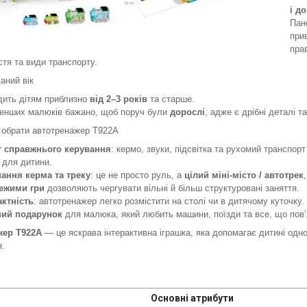
і д
Пан
при
пра
тя та види транспорту.
аний вік
дить дітям приблизно
від 2–3 років
та старше.
енших малюків бажано, щоб поруч були
дорослі
, адже є дрібні деталі т
 обрати автотренажер T922A
 справжнього керування
: кермо, звуки, підсвітка та рухомий транспор
 для дитини.
ання керма та треку
: це не просто руль, а
цілий міні‑місто / автотрек
ежими гри
дозволяють чергувати вільні й більш структуровані заняття.
ктність
: автотренажер легко розмістити на столі чи в дитячому куточку.
ий подарунок
для малюка, який любить машини, поїзди та все, що пов’
жер T922A
— це яскрава інтерактивна іграшка, яка допомагає дитині одн
я.
Основні атрибути