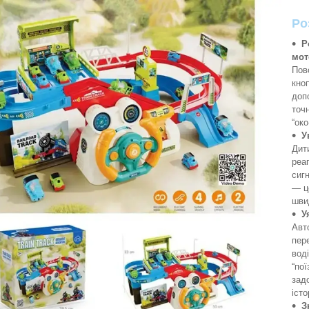
Ро
Р
мот
Пов
кно
доп
точн
“око
У
Дит
реаг
сиг
— ц
швид
У
Авт
пер
воді
“пої
зад
істо
З