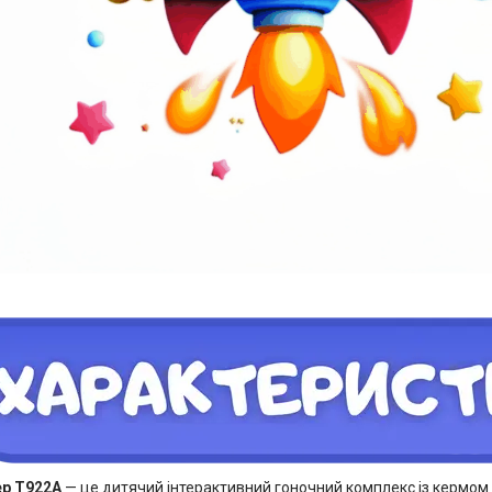
р T922A
— це дитячий інтерактивний гоночний комплекс із кермом