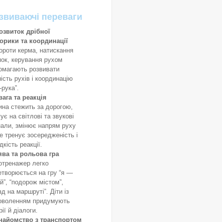
звиваючі переваги
озвиток дрібної
орики та координації
ороти керма, натискання
пок, керування рухом
омагають розвивати
ість рухів і координацію
‑рука”.
вага та реакція
ина стежить за дорогою,
ує на світлові та звукові
нали, змінює напрям руху
е тренує зосередженість і
кість реакції.
ява та рольова гра
отренажер легко
етворюється на гру “я —
й”, “подорож містом”,
зд на маршруті”. Діти із
оволенням придумують
рії й діалоги.
найомство з транспортом