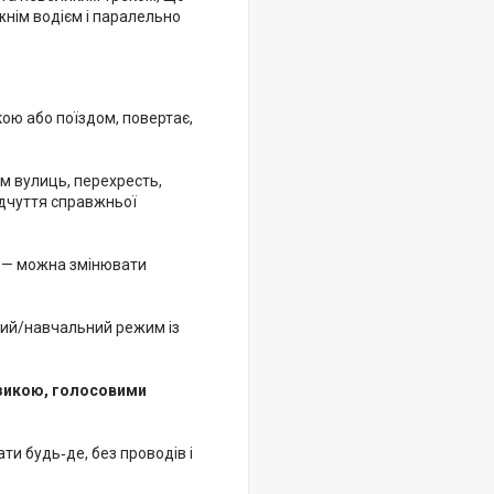
жнім водієм і паралельно
кою або поїздом, повертає,
м вулиць, перехресть,
ідчуття справжньої
— можна змінювати
вний/навчальний режим із
узикою, голосовими
ати будь‑де, без проводів і