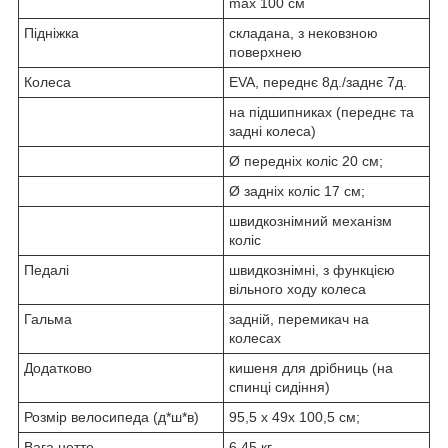
max 100 см
Підніжка
складана, з нековзною
поверхнею
Колеса
EVA, переднє 8д./заднє 7д.
на підшипниках (переднє та
задні колеса)
Ø передніх коліс 20 см;
Ø задніх коліс 17 см;
швидкознімний механізм
коліс
Педалі
швидкознімні, з функцією
вільного ходу колеса
Гальма
задній, перемикач на
колесах
Додатково
кишеня для дрібниць (на
спинці сидіння)
Розмір велосипеда (д*ш*в)
95,5 x 49x 100,5 см;
Вага нетто
6,45 кг