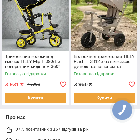
Триколісний велосипед-
Велосипед триколісний TILLY
візочок TILLY Flip T-390/1 з
Flash T-3812 з батьківською
поворотним сидінням 360°,
ручкою, капюшоном та
складною рамою та
кошиком — 4 кольори на
Готово до відправки
Готово до відправки
капюшоном
вибір
3 931
3 960
₴
₴
4 606 ₴
Купити
Купити
Про нас
97% позитивних з 157 відгуків за рік