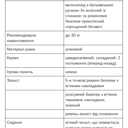
велосипед з батьківською
ручкою-3х колісний зі
спинкою та ременями
безпеки-триколісний
спрощений-біговел;
Рекомендоване
до 30 кг
навантаження
Матеріал рами
алюміній
Кермо
швидкознімний, складаний, 2
положення (вперед-назад);
Ігрова панель
немає
Захист
5-и точкові ремені безпеки з
м'якими накладками
розсувний бампер з м'якою
такневою накладкою,
знімний
ремінь-захист від сповзання
Сидіння
м'який чохол, що знімається,
сидіння також знімається