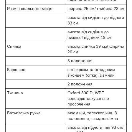
Розмір спального місця:
ширина 25 см/ глибина 23 см
висота від сидіння до підлоги
33 см
висота від сидіння до
нижньої підніжки 19 см
Спинка
висока спинка 39 см/ ширина
26 см
3 положення
Капюшон
з козирком та оглядовим
віконцем (сітка), з'ємний
2 положення
Тканина
Oxford 300 D, WPF
водовідштовхувальне
просочення
Батьківська ручка
алюміній, телескопічна, 3
положення, швидкознімна
висота від підлоги min 93 см/