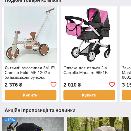
Подібні товари компанії
Дитячий велосипед 3в1 El
Оляска для ляльок 2 в 1
Зако
Camino Foldi ME 1202 з
Carrello Maestro 9651B
Mast
батьківською ручкою,
8081
алюмінієва рама та
керу
2 376
2 010
3 1
₴
₴
колеса EVA 8"
Купити
Купити
Акційні пропозиції та новинки
–15%