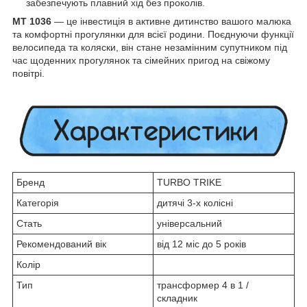
забезпечують плавний хід без проколів.
MT 1036
— це інвестиція в активне дитинство вашого малюка
та комфортні прогулянки для всієї родини. Поєднуючи функції
велосипеда та коляски, він стане незамінним супутником під
час щоденних прогулянок та сімейних пригод на свіжому
повітрі.
Бренд
TURBO TRIKE
Категорія
дитячі 3-х колісні
Стать
універсальний
Рекомендований вік
від 12 міс до 5 років
Колір
Тип
трансформер 4 в 1 /
складник