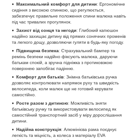
Максимальний комфорт для дитини
: Ергономічне
сидіння з високою спинкою, що регулюється,
забезпечує правильне положення спини малюка навіть
під час тривалих прогулянок.
Захист від сонця та негоди
: Глибокий капюшон
надійно захищає дитину від прямих сонячних променів
та легкого дощу, дозволяючи гуляти в будь-яку погоду.
Підвищена безпека
: Страхувальний бампер та
ремінь безпеки надійно фіксують малюка, даруючи
батькам спокій, а зручна підніжка з протиковзкою
поверхнею запобігає падінню.
Комфорт для батьків
: Знімна батьківська ручка
дозволяє контролювати напрямок руху та швидкість
велосипеда, коли малюк ще не готовий керувати
самостійно.
Росте разом з дитиною
: Можливість зняти
батьківську ручку та використовувати велосипед як
самостійний транспортний засіб у міру дорослішання
дитини.
Надійна конструкція
: Алюмінієва рама поєднує
легкість та міцність, а колеса з матеріалу EVA