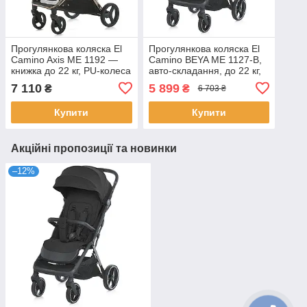
Прогулянкова коляска El
Прогулянкова коляска El
Camino Axis ME 1192 —
Camino BEYA ME 1127-B,
книжка до 22 кг, PU‑колеса
авто-складання, до 22 кг,
з амортизацією, капюшон
великі PU-колеса
7 110
5 899
₴
₴
6 703 ₴
UPF50
17.5/22.5 см, глибокий
капюшон
Купити
Купити
Акційні пропозиції та новинки
–12%