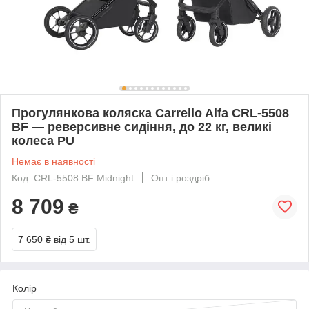
Прогулянкова коляска Carrello Alfa CRL-5508
BF — реверсивне сидіння, до 22 кг, великі
колеса PU
Немає в наявності
Код: CRL-5508 BF Midnight
Опт і роздріб
8 709
₴
7 650 ₴
від 5 шт.
Колір