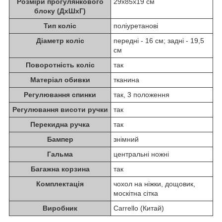
Розміри прогулянкового
29х85х19 см
блоку (ДхШхГ)
Тип коліс
поліуретанові
Діаметр коліс
передні - 16 см; задні - 19,5
см
Поворотність коліс
так
Матеріал обивки
тканина
Регулювання спинки
так, 3 положення
Регулювання висоти ручки
так
Перекидна ручка
так
Бампер
знімний
Гальма
центральні ножні
Багажна корзина
так
Комплектація
чохол на ніжки, дощовик,
москітна сітка
Виробник
Carrello (Китай)