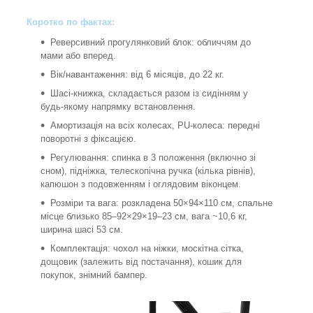
Коротко по фактах:
Реверсивний прогулянковий блок: обличчям до
мами або вперед.
Вік/навантаження: від 6 місяців, до 22 кг.
Шасі-книжка, складається разом із сидінням у
будь-якому напрямку встановлення.
Амортизація на всіх колесах, PU-колеса: передні
поворотні з фіксацією.
Регулювання: спинка в 3 положення (включно зі
сном), підніжка, телескопічна ручка (кілька рівнів),
капюшон з подовженням і оглядовим віконцем.
Розміри та вага: розкладена 50×94×110 см, спальне
місце близько 85–92×29×19–23 см, вага ~10,6 кг,
ширина шасі 53 см.
Комплектація: чохол на ніжки, москітна сітка,
дощовик (залежить від постачання), кошик для
покупок, знімний бампер.