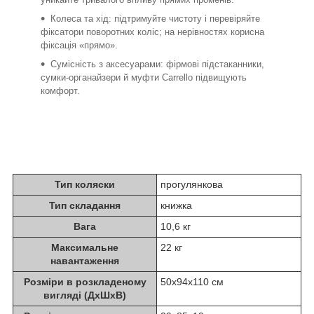
Колеса та хід: підтримуйте чистоту і перевіряйте
фіксатори поворотних коліс; на нерівностях корисна
фіксація «прямо».
Сумісність з аксесуарами: фірмові підстаканники,
сумки-органайзери й муфти Carrello підвищують
комфорт.
Тип коляски
прогулянкова
Тип складання
книжка
Вага
10,6 кг
Максимальне
22 кг
навантаження
Розміри в розкладеному
50х94х110 см
вигляді (ДхШхВ)