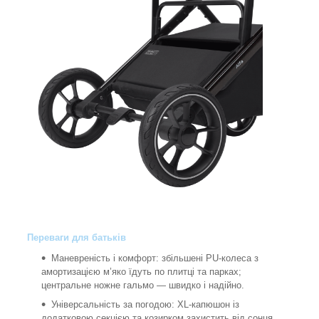
Переваги для батьків
Маневреність і комфорт: збільшені PU-колеса з
амортизацією м’яко їдуть по плитці та парках;
центральне ножне гальмо — швидко і надійно.
Універсальність за погодою: XL-капюшон із
додатковою секцією та козирком захистить від сонця