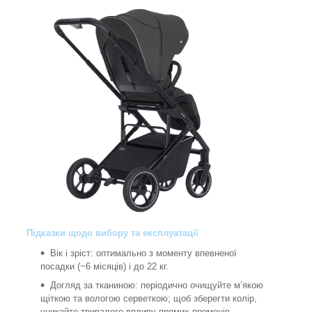
Підказки щодо вибору та експлуатації
Вік і зріст: оптимально з моменту впевненої
посадки (~6 місяців) і до 22 кг.
Догляд за тканиною: періодично очищуйте м’якою
щіткою та вологою серветкою; щоб зберегти колір,
уникайте тривалого впливу прямих променів.