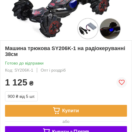
Машина трюкова SY206K-1 на радіокеруванні
38см
Готово до відправки
Код: SY206K-1
Опт і роздріб
1 125
₴
900 ₴
від 5 шт.
Купити
або
Купити з