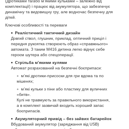
(дротиками та/або м’якими кульками – залежно від
комплектації) і працює від акумулятора, що забезпечує
динамічну та видовищну гру, але водночас безпечну для
дітей.
Ключові особливості та переваги
Реалістичний тактичний дизайн
Довгий ствол, глушник, приклад, оптичний приціл і
передня рукоятка створюють образ «справжнього»
автомата. З таким M416 дитина легко відчує себе
героєм шутера або спецоперації.
Стрільба м’якими кулями
Автомат розрахований на безпечні боєприпаси:
м’які дротики-присоски для гри вдома та по
мішенях;
м’які кульки з піни або пластику для вуличних
«битв».
Кулі не травмують за правильного використання,
а в комплект зазвичай входить хороший запас
боєприпасів.
Акумуляторний привід – без зайвих батарейок
Вбудований акумулятор (заряджання від USB)