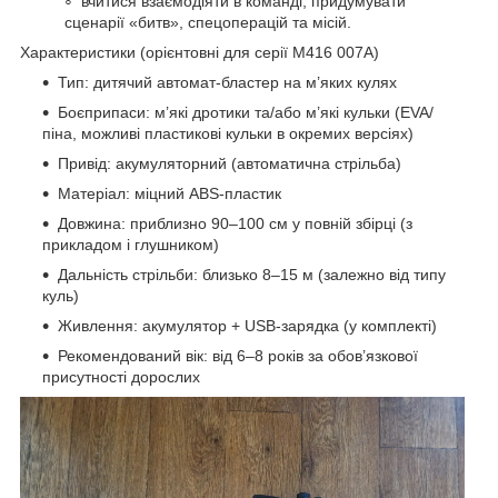
вчитися взаємодіяти в команді, придумувати
сценарії «битв», спецоперацій та місій.
Характеристики (орієнтовні для серії M416 007A)
Тип: дитячий автомат-бластер на м’яких кулях
Боєприпаси: м’які дротики та/або м’які кульки (EVA/
піна, можливі пластикові кульки в окремих версіях)
Привід: акумуляторний (автоматична стрільба)
Матеріал: міцний ABS-пластик
Довжина: приблизно 90–100 см у повній збірці (з
прикладом і глушником)
Дальність стрільби: близько 8–15 м (залежно від типу
куль)
Живлення: акумулятор + USB-зарядка (у комплекті)
Рекомендований вік: від 6–8 років за обов’язкової
присутності дорослих