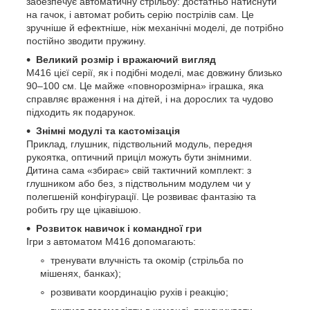
забезпечує автоматичну стрільбу: достатньо натиснути
на гачок, і автомат робить серію пострілів сам. Це
зручніше й ефектніше, ніж механічні моделі, де потрібно
постійно зводити пружину.
Великий розмір і вражаючий вигляд
M416 цієї серії, як і подібні моделі, має довжину близько
90–100 см. Це майже «повнорозмірна» іграшка, яка
справляє враження і на дітей, і на дорослих та чудово
підходить як подарунок.
Знімні модулі та кастомізація
Приклад, глушник, підствольний модуль, передня
рукоятка, оптичний приціл можуть бути знімними.
Дитина сама «збирає» свій тактичний комплект: з
глушником або без, з підствольним модулем чи у
полегшеній конфігурації. Це розвиває фантазію та
робить гру ще цікавішою.
Розвиток навичок і командної гри
Ігри з автоматом M416 допомагають:
тренувати влучність та окомір (стрільба по
мішенях, банках);
розвивати координацію рухів і реакцію;