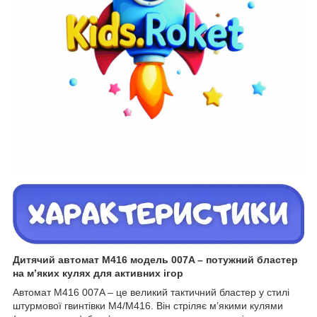
Дитячий автомат M416 модель 007A – потужний бластер
на м’яких кулях для активних ігор
Автомат M416 007A – це великий тактичний бластер у стилі
штурмової гвинтівки M4/M416. Він стріляє м’якими кулями