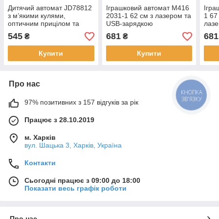
Дитячий автомат JD78812
Іграшковий автомат M416
Ігра
з м’якими кулями,
2031-1 62 см з лазером та
1 67
оптичним прицілом та
USB-зарядкою
лазе
акумулятором USB, 95 см
545
681
681
₴
₴
Купити
Купити
Про нас
КНОПКА
ЗВ'ЯЗКУ
97% позитивних з 157 відгуків за рік
Працює з 28.10.2019
м. Харків
вул. Шацька 3, Харків, Україна
Контакти
Сьогодні працює з 09:00 до 18:00
Показати весь графік роботи
Про нас