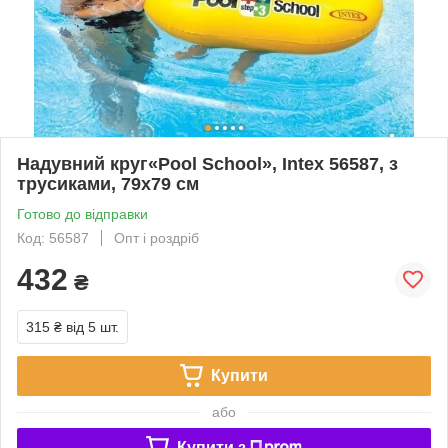
Надувний круг«Pool School», Intex 56587, з
трусиками, 79х79 см
Готово до відправки
Код: 56587
Опт і роздріб
432
₴
315 ₴
від 5 шт.
Купити
або
Купити з