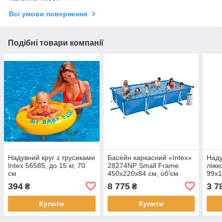
Всі умови повернення
Подібні товари компанії
Надувний круг з трусиками
Басейн каркасний «Intex»
Наду
Intex 56585, до 15 кг, 70
28274NP Small Frame
ліжк
см
450х220х84 см, об'єм
99х1
7127 л, фільтр-насос 2006
елек
394
8 775
3 7
₴
₴
л/год
Купити
Купити