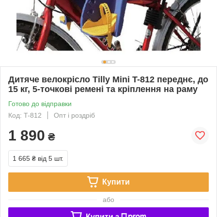
Дитяче велокрісло Tilly Mini T-812 переднє, до
15 кг, 5-точкові ремені та кріплення на раму
Готово до відправки
Код: T-812
Опт і роздріб
1 890
₴
1 665 ₴
від 5 шт.
Купити
або
Купити з