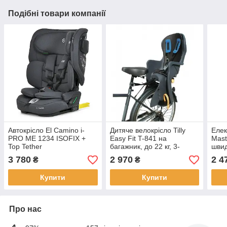
Подібні товари компанії
Автокрісло El Camino i-
Дитяче велокрісло Tilly
Елек
PRO ME 1234 ISOFIX +
Easy Fit T-841 на
Mast
Top Tether
багажник, до 22 кг, 3-
швид
точкові ремені та
мело
3 780
2 970
2 4
₴
₴
регульовані підніжки
Купити
Купити
Про нас