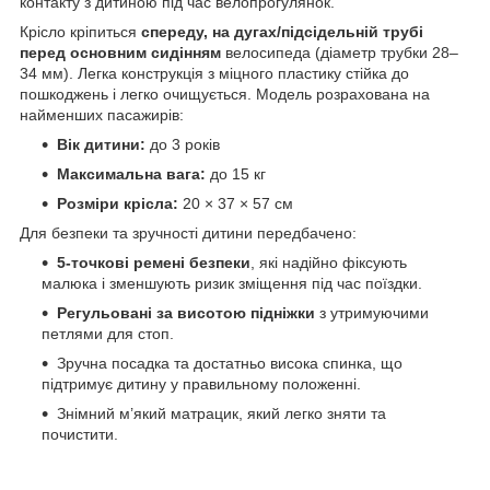
контакту з дитиною під час велопрогулянок.
Крісло кріпиться
спереду, на дугах/підсідельній трубі
перед основним сидінням
велосипеда (діаметр трубки 28–
34 мм). Легка конструкція з міцного пластику стійка до
пошкоджень і легко очищується. Модель розрахована на
найменших пасажирів:
Вік дитини:
до 3 років
Максимальна вага:
до 15 кг
Розміри крісла:
20 × 37 × 57 см
Для безпеки та зручності дитини передбачено:
5-точкові ремені безпеки
, які надійно фіксують
малюка і зменшують ризик зміщення під час поїздки.
Регульовані за висотою підніжки
з утримуючими
петлями для стоп.
Зручна посадка та достатньо висока спинка, що
підтримує дитину у правильному положенні.
Знімний м’який матрацик, який легко зняти та
почистити.