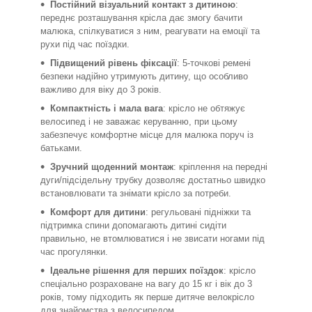
Постійний візуальний контакт з дитиною
:
переднє розташування крісла дає змогу бачити
малюка, спілкуватися з ним, реагувати на емоції та
рухи під час поїздки.
Підвищений рівень фіксації
: 5-точкові ремені
безпеки надійно утримують дитину, що особливо
важливо для віку до 3 років.
Компактність і мала вага
: крісло не обтяжує
велосипед і не заважає керуванню, при цьому
забезпечує комфортне місце для малюка поруч із
батьками.
Зручний щоденний монтаж
: кріплення на передні
дуги/підсідельну трубку дозволяє достатньо швидко
встановлювати та знімати крісло за потреби.
Комфорт для дитини
: регульовані підніжки та
підтримка спини допомагають дитині сидіти
правильно, не втомлюватися і не звисати ногами під
час прогулянки.
Ідеальне рішення для перших поїздок
: крісло
спеціально розраховане на вагу до 15 кг і вік до 3
років, тому підходить як перше дитяче велокрісло
для знайомства з велосипедом.