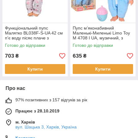
Функціональний пупс
Пупс м’яконабивний
Малятко BL038F-S-UA 42 см
Маленькі-Миленькі Limo Toy
п'є воду пісяє плаче з
M 4708 I UA, музичний, з
аксесуарами
українською пісенькою
Готово до відправки
Готово до відправки
703
635
₴
₴
Купити
Купити
Про нас
97% позитивних з 157 відгуків за рік
Працює з 28.10.2019
м. Харків
вул. Шацька 3, Харків, Україна