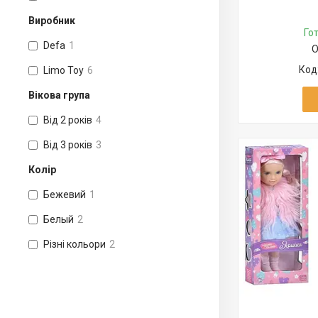
Виробник
Го
Defa
1
О
Limo Toy
6
Вікова група
Від 2 років
4
Від 3 років
3
Колір
Бежевий
1
Белый
2
Різні кольори
2