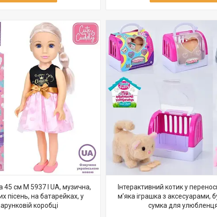
 45 см M 5937 I UA, музична,
Інтерактивний котик у перенос
их пісень, на батарейках, у
м’яка іграшка з аксесуарами, 
арунковій коробці
сумка для улюбленц