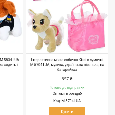
M 5834 I UA
Інтерактивна м’яка собачка Кіккі в сумочці
а ходить і
M 5704 I UA, музика, українська пісенька, на
батарейках
657 ₴
Готово до відправки
Оптом і в роздріб
M 5704 I UA
Купити