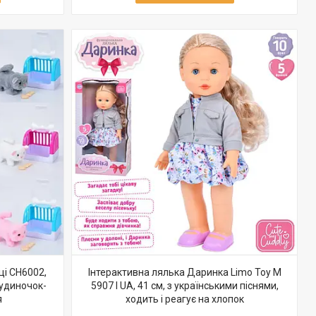
ці CH6002,
Інтерактивна лялька Даринка Limo Toy M
будиночок-
5907 I UA, 41 см, з українськими піснями,
я
ходить і реагує на хлопок