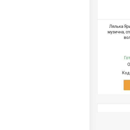
Лялька Яри
музична, спі
вол
Го
О