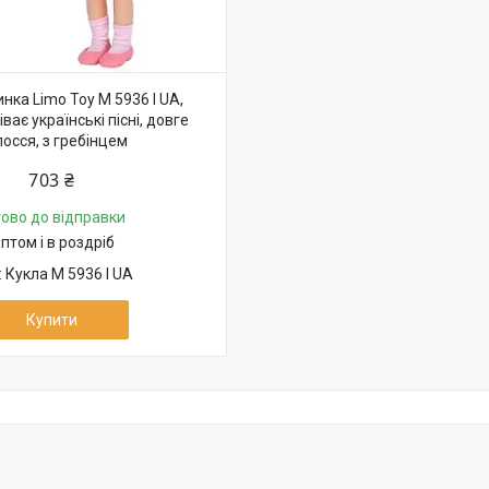
нка Limo Toy M 5936 I UA,
ває українські пісні, довге
осся, з гребінцем
703 ₴
тово до відправки
птом і в роздріб
Кукла M 5936 I UA
Купити