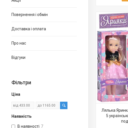
Акції
Повернення і обмін
Доставка і оплата
Про нас
Відгуки
Фільтри
Ціна
Лялька Яринка
5 українськ
Наявність
под
В наявності
7