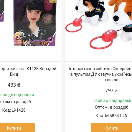
 для зачісок LK1428 Венздей
Інтерактивна собачка Суперпес 
Енід
з пультом ДУ озвучка українськ
гавкає
433 ₴
797 ₴
тово до відправки
Готово до відправки
птом і в роздріб
Оптом і в роздріб
LK1428
M 5834 I UA
Купити
Купити