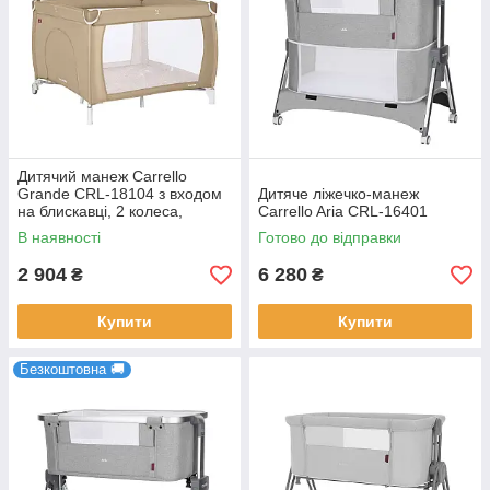
Дитячий манеж Carrello
Grande CRL-18104 з входом
Дитяче ліжечко-манеж
на блискавці, 2 колеса,
Carrello Aria CRL-16401
жорстке дно, сумка-чохол
В наявності
Готово до відправки
2 904
6 280
₴
₴
Купити
Купити
Безкоштовна 🚚