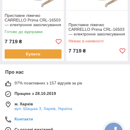
Приставне ліжечко
CARRELLO Prima CRL-16503
— електронне заколисування
Приставне ліжечко
5 швидкостей, 6 рівнів
CARRELLO Prima CRL-16503
Готово до відправки
висоти, Bluetooth, таймер,
— електронне заколисування
матрац Сір
5 швидкостей, 6 рівнів
7 719
Немає в наявності
₴
висоти, Bluetooth, таймер
7 719
₴
Купити
Про нас
97% позитивних з 157 відгуків за рік
Працює з 28.10.2019
м. Харків
вул. Шацька 3, Харків, Україна
Контакти
Сьогодні вихідний