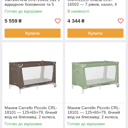
відкидною боковиною та 5
16502 — 7 рівнів, нахил, 4
рівнями висоти
коліщата з гальмами, кошик і
Готово до відправки
В наявності
матрац у комплекті
5 559
4 344
₴
₴
Купити
Купити
Манеж Carrello Piccolo CRL-
Манеж Carrello Piccolo CRL-
18101 — 125×65×79, бічний
18101 — 125×65×79, бічний
вхід на блискавці, 2 колеса,
вхід на блискавці, 2 колеса,
сумка для перенесення
сумка для перенесення
Готово до відправки
Готово до відправки