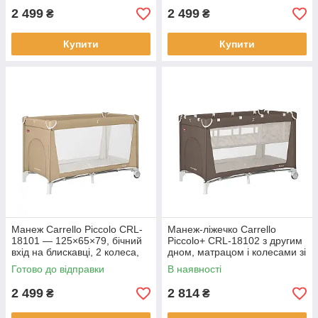
2 499
2 499
₴
₴
Купити
Купити
Манеж Carrello Piccolo CRL-
Манеж-ліжечко Carrello
18101 — 125×65×79, бічний
Piccolo+ CRL-18102 з другим
вхід на блискавці, 2 колеса,
дном, матрацом і колесами зі
сумка для перенесення
стопором
Готово до відправки
В наявності
2 499
2 814
₴
₴