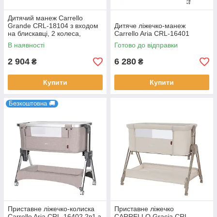
Дитячий манеж Carrello
Grande CRL-18104 з входом
Дитяче ліжечко-манеж
на блискавці, 2 колеса,
Carrello Aria CRL-16401
жорстке дно, сумка-чохол
В наявності
Готово до відправки
2 904
6 280
₴
₴
Купити
Купити
Безкоштовна 🚚
Приставне ліжечко-колиска
Приставне ліжечко
Carrello Aria CRL-16402 2в1 з
CARRELLO Gracia CRL-