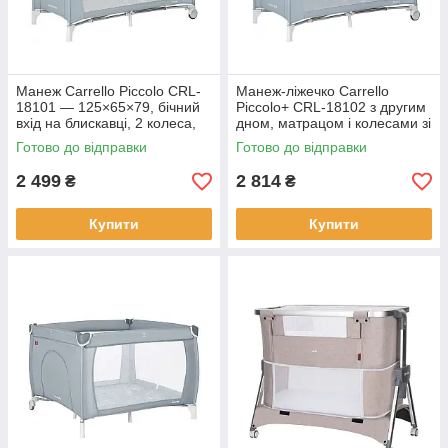
Манеж Carrello Piccolo CRL-
Манеж-ліжечко Carrello
18101 — 125×65×79, бічний
Piccolo+ CRL-18102 з другим
вхід на блискавці, 2 колеса,
дном, матрацом і колесами зі
сумка для перенесення
стопором
Готово до відправки
Готово до відправки
2 499
2 814
₴
₴
Купити
Купити