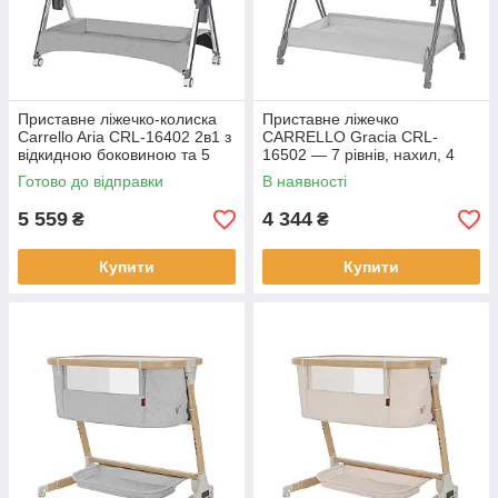
Приставне ліжечко-колиска
Приставне ліжечко
Carrello Aria CRL-16402 2в1 з
CARRELLO Gracia CRL-
відкидною боковиною та 5
16502 — 7 рівнів, нахил, 4
рівнями висоти Сірий
колеса з гальмами, кошик і
Готово до відправки
В наявності
матрац у комплекті Сірий
5 559
4 344
₴
₴
Купити
Купити